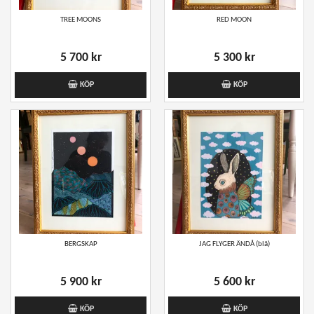
TREE MOONS
RED MOON
5 700 kr
5 300 kr
KÖP
KÖP
BERGSKAP
JAG FLYGER ÄNDÅ (blå)
5 900 kr
5 600 kr
KÖP
KÖP