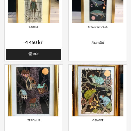
LJUSET
SPACE WHALES
4 450 kr
Slutsåld
KÖP
TRÄDHUS
GÄNGET