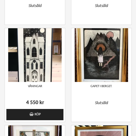
Slutsåld
Slutsåld
VÅNINGAR
GAPET I BERGET.
4 550 kr
Slutsåld
KÖP