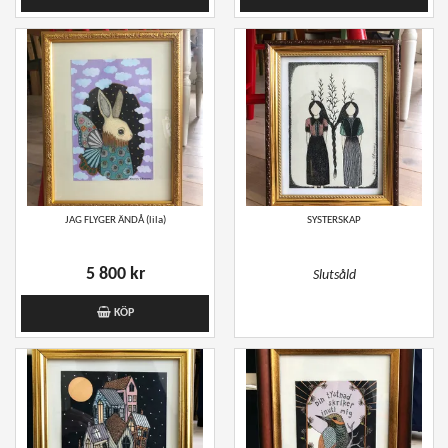
JAG FLYGER ÄNDÅ (lila)
SYSTERSKAP
5 800 kr
Slutsåld
KÖP