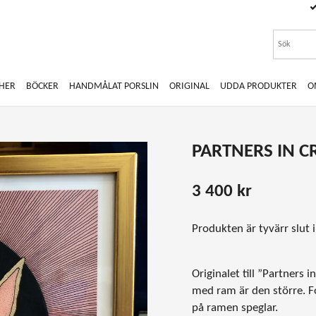
CHER
BÖCKER
HANDMÅLAT PORSLIN
ORIGINAL
UDDA PRODUKTER
O
PARTNERS IN C
3 400 kr
Produkten är tyvärr slut i 
Originalet till ”Partners 
med ram är den större. F
på ramen
speglar.