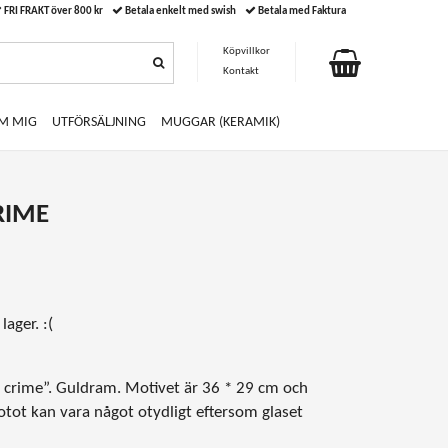
FRI FRAKT över 800 kr
Betala enkelt med swish
Betala med Faktura
Köpvillkor
Kontakt
M MIG
UTFÖRSÄLJNING
MUGGAR (KERAMIK)
RIME
lager. :(
in crime”. Guldram. Motivet är
36 * 29 cm och
otot kan vara något otydligt eftersom glaset